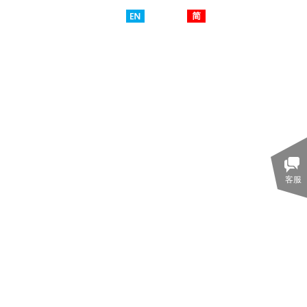
English
简体中文
最新动态
留言中心
联系我们
客服
锡市高创精密机械有限公司
积16000多平方米，厂房面积12000平方米，固定资产4000万元，
要从事涡轮增压器精密零件铸造、汽车零部件加工、
冲压以及OEM出口加工业务。